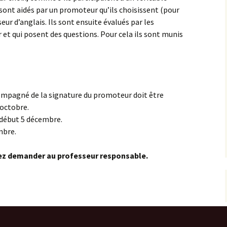
Stages en Master-1
Description
s sont aidés par un promoteur qu’ils choisissent (pour
seur d’anglais. Ils sont ensuite évalués par les
Evaluation des Stages
Mobilité out en MA-
SWT présentation
r et qui posent des questions. Pour cela ils sont munis
t ERASMUS
UJME
SWT posters
Stages en Master 2
 Bauchau
Mémoire
compagné de la signature du promoteur doit être
octobre.
 début 5 décembre.
mbre.
lez demander au professeur responsable.