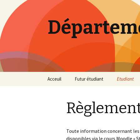
Départeme
Skip
Acceuil
Futur étudiant
Etudiant
to
content
Témoignages
Bachelier
Règlement
Débouchés
Master
Programme des cours
Règlement 
Toute information concernant les 
Règles du 
disponibles via le cours Moodle « S
Paysage