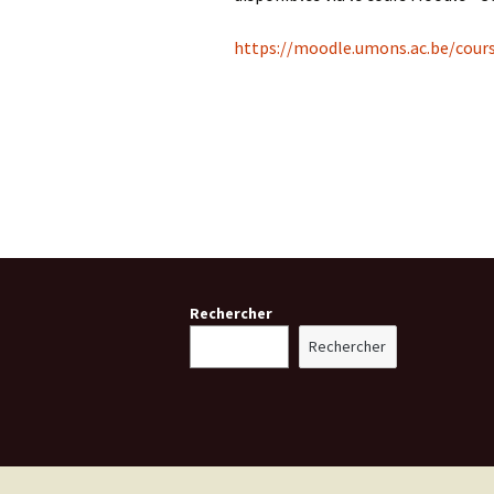
https://moodle.umons.ac.be/cour
Tutorat
Mobilité e
Prix Adrien
Rechercher
Rechercher