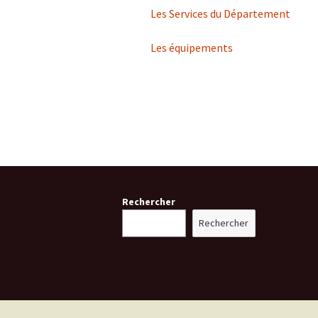
Les Services du Département
Tutorat
Les équipements
Mobilité e
Prix Adrien
Rechercher
Rechercher