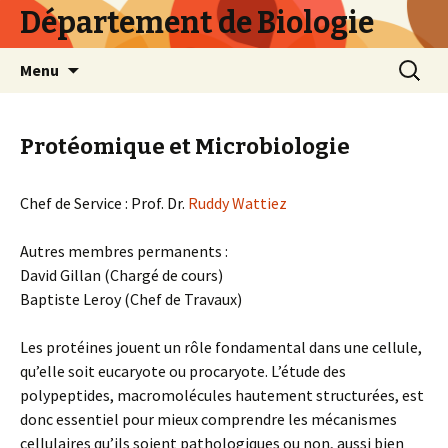
Département de Biologie
Skip
Recherc
Menu
to
content
Protéomique et Microbiologie
Chef de Service : Prof. Dr.
Ruddy Wattiez
Autres membres permanents :
David Gillan (Chargé de cours)
Baptiste Leroy (Chef de Travaux)
Les protéines jouent un rôle fondamental dans une cellule,
qu’elle soit eucaryote ou procaryote. L’étude des
polypeptides, macromolécules hautement structurées, est
donc essentiel pour mieux comprendre les mécanismes
cellulaires qu’ils soient pathologiques ou non, aussi bien